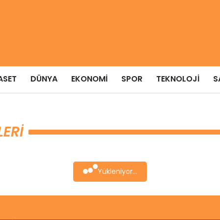
ASET
DÜNYA
EKONOMI
SPOR
TEKNOLOJI
S
LERI
Yükleniyor...