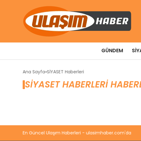
GÜNDEM
SIY
Ana Sayfa
SİYASET Haberleri
SİYASET HABERLERI HABER
En Güncel Ulaşım Haberleri - ulasimhaber.com'da