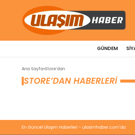
GÜNDEM
SIY
Ana Sayfa
Store’dan
STORE’DAN HABERLERI
En Güncel Ulaşım Haberleri - ulasimhaber.com'da