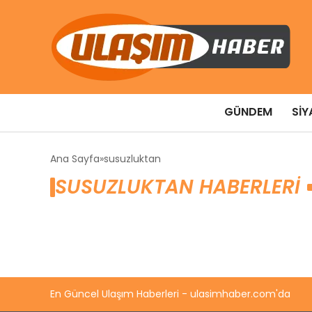
GÜNDEM
SIY
Ana Sayfa
susuzluktan
SUSUZLUKTAN HABERLERI
En Güncel Ulaşım Haberleri - ulasimhaber.com'da