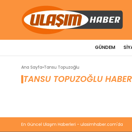
GÜNDEM
SIY
Ana Sayfa
Tansu Topuzoğlu
TANSU TOPUZOĞLU HABER
En Güncel Ulaşım Haberleri - ulasimhaber.com'da