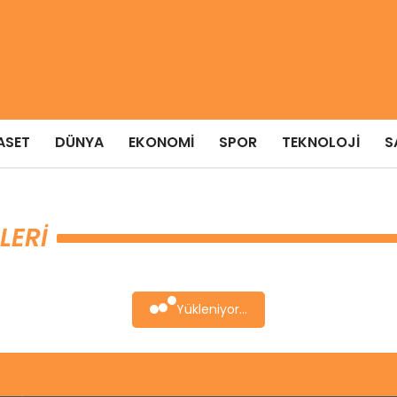
ASET
DÜNYA
EKONOMI
SPOR
TEKNOLOJI
S
LERI
Yükleniyor...