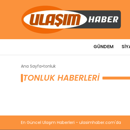
GÜNDEM
SIY
Ana Sayfa
tonluk
TONLUK HABERLERI
En Güncel Ulaşım Haberleri - ulasimhaber.com'da