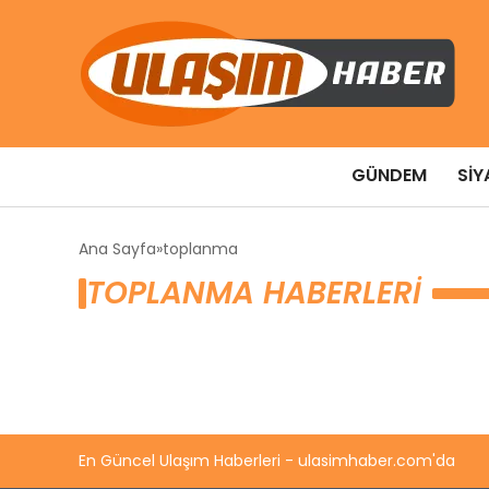
GÜNDEM
SIY
Ana Sayfa
toplanma
TOPLANMA HABERLERI
En Güncel Ulaşım Haberleri - ulasimhaber.com'da