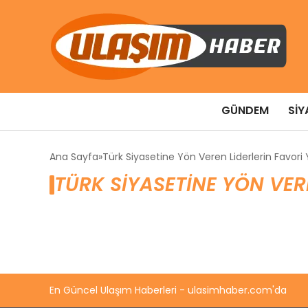
GÜNDEM
SIY
Ana Sayfa
Türk Siyasetine Yön Veren Liderlerin Favori
TÜRK SIYASETINE YÖN VER
En Güncel Ulaşım Haberleri - ulasimhaber.com'da