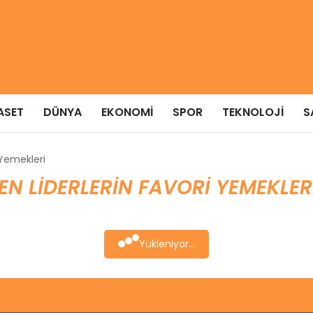
ASET
DÜNYA
EKONOMI
SPOR
TEKNOLOJI
S
 Yemekleri
EN LIDERLERIN FAVORI YEMEKLER
Yükleniyor...