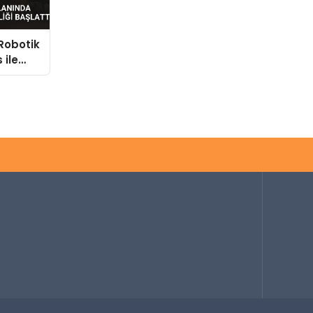
 Robotik
 ile