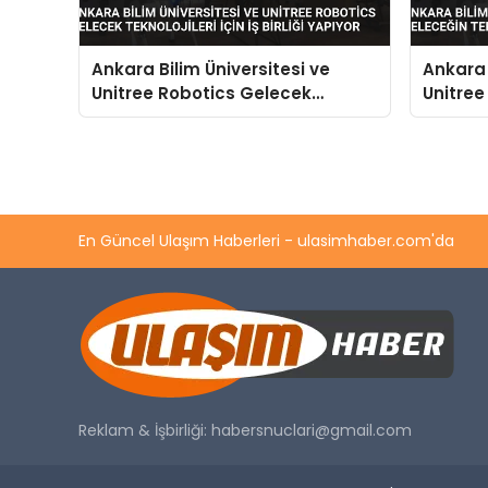
Ankara Bilim Üniversitesi ve
Ankara 
Unitree Robotics Gelecek
Unitree
Teknolojileri İçin İş Birliği Yapıyor
Teknoloj
Birleşti
En Güncel Ulaşım Haberleri - ulasimhaber.com'da
Reklam & İşbirliği:
habersnuclari@gmail.com