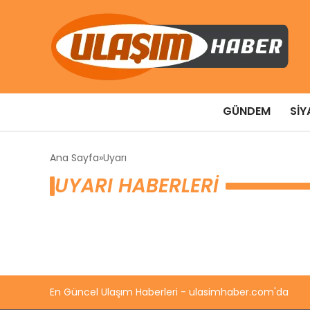
GÜNDEM
SIY
Ana Sayfa
Uyarı
UYARI HABERLERI
En Güncel Ulaşım Haberleri - ulasimhaber.com'da