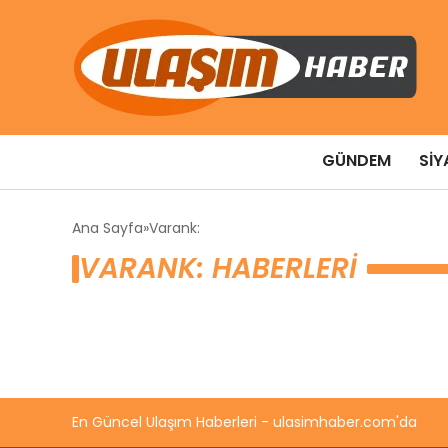
GÜNDEM
SIY
Ana Sayfa
Varank:
VARANK: HABERLERI
En Güncel Ulaşım Haberleri - ulasimhaber.com'da