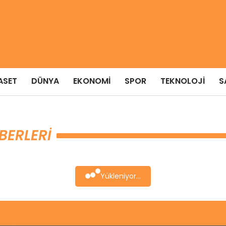
ASET
DÜNYA
EKONOMI
SPOR
TEKNOLOJI
S
BERLERI
Yükleniyor...