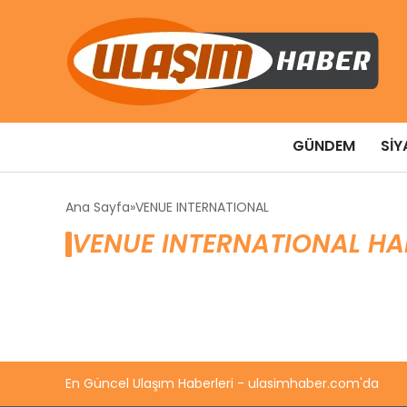
GÜNDEM
SIY
Ana Sayfa
VENUE INTERNATIONAL
VENUE INTERNATIONAL HA
En Güncel Ulaşım Haberleri - ulasimhaber.com'da