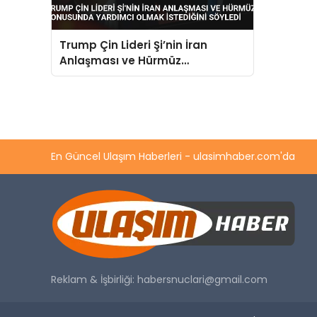
Trump Çin Lideri Şi’nin İran
Anlaşması ve Hürmüz
Konusunda Yardımcı Olmak
İstediğini Söyledi
En Güncel Ulaşım Haberleri - ulasimhaber.com'da
Reklam & İşbirliği:
habersnuclari@gmail.com