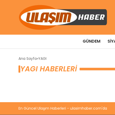
GÜNDEM
SIY
Ana Sayfa
YAGI
YAGI HABERLERI
En Güncel Ulaşım Haberleri - ulasimhaber.com'da