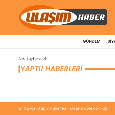
GÜNDEM
SIY
Ana Sayfa
yaptı!
YAPTI! HABERLERI
En Güncel Ulaşım Haberleri - ulasimhaber.com'da