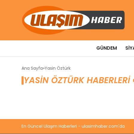
GÜNDEM
SIY
Ana Sayfa
Yasin Öztürk
YASIN ÖZTÜRK HABERLERI
En Güncel Ulaşım Haberleri - ulasimhaber.com'da