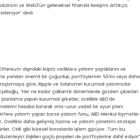
lokzinciri ve Web3’ün geleneksel finansla kesişimi arttıkça,
zeleniyor” dedi.
thereum dışındaki kripto varlıklara yatırım yaptıklarını ve
. Öte yandan önemli bir çoğunluk, portföylerinin %5’ini veya daha
 Araştırmaya göre, Ripple ve Solana’nın kurumsal yatırımcılar
 Eşelioğlu, “Her ne kadar çalkantılı dönemlerde gözden çıkarılan
 planlama yapan kurumsal şirketler, özellikle ABD’de
melerini hesaba katarak orta-uzun vadeli bir oyun planı
tcoin’lere yatırım yapan borsa yatırım fonu, ABD Menkul Kıymetler
Özellikle daha gelişmiş hazine ve yatırım yönetimi stratejisi
ünler, CME gibi küresel borsalarda işlem g
ö
rüyor. Tüm bu
düzenleyici ilişkileri güçlü projeleri de portföylerine dahil ediyor