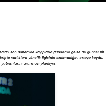
saları
son d
ö
nemde kayıplarla gündeme gelse de güncel bir
kripto varlıklara y
ö
nelik ilgisinin azalmadığını ortaya koydu.
o yatırımlarını artırmayı planlıyor.