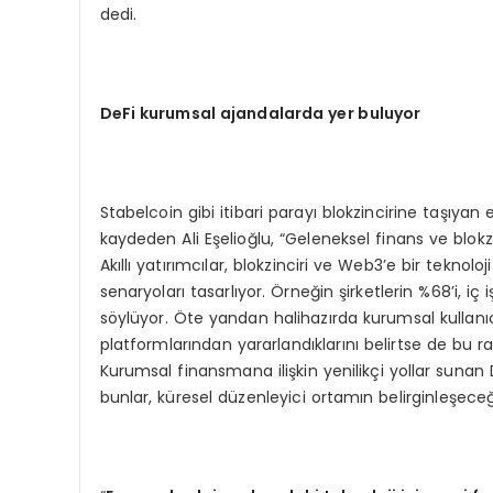
dedi.
DeFi kurumsal ajandalarda yer buluyor
Stabelcoin gibi itibari parayı blokzincirine taşıya
kaydeden Ali Eşelioğlu, “Geleneksel finans ve blokz
Akıllı yatırımcılar, blokzinciri ve Web3’e bir teknolo
senaryoları tasarlıyor. Örneğin şirketlerin %68’i, iç i
söylüyor. Öte yandan halihazırda kurumsal kullanıcı
platformlarından yararlandıklarını belirtse de bu r
Kurumsal finansmana ilişkin yenilikçi yollar sunan
bunlar, küresel düzenleyici ortamın belirginleşeceği