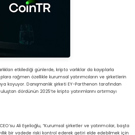
rlıkları etkilediği günlerde, kripto varlıklar da kayıplarla
lara rağmen özellikle kurumsal yatırımcıların ve şirketlerin
ortaya koyuyor. Danışmanlık şirketi EY-Parthenon tarafından
ruluştan dördünün 2025’te kripto yatırımlarını artırmayı
EO’su Ali Eşelioğlu, “Kurumsal şirketler ve yatırımcılar, başta
ıllık bir vadede riski kontrol ederek getiri elde edebilmek için