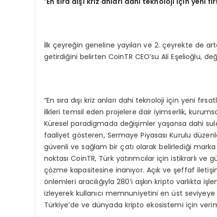
“
En s
ı
ra d
ışı kriz anları dahi teknoloji için yeni fı
İlk çeyreğin geneline yayılan ve 2. çeyrekte de a
getirdiğini belirten CoinTR CEO’su Ali Eşelioğlu, değ
“En sıra dışı kriz anları dahi teknoloji için yeni fı
ilkleri temsil eden projelere dair iyimserlik, kurum
Küresel paradigmada değişimler yaşansa dahi sula
faaliyet gösteren, Sermaye Piyasası Kurulu düze
güvenli ve sağlam bir çatı olarak belirlediği marka 
noktası CoinTR, Türk yatırımcılar için istikrarlı v
çözme kapasitesine inanıyor. Açık ve şeffaf iletişi
önlemleri aracılığıyla 280’i aşkın kripto varlıkta 
izleyerek kullanıcı memnuniyetini en üst seviyey
Türkiye’de ve dünyada kripto ekosistemi için verim