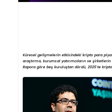
Küresel gelişmelerin etkisindeki kripto para piya
araştırma, kurumsal yatırımcıların ve şirketlerin 
Rapora g
ö
re be
ş kuruluştan d
ö
rdü, 2025
’
te kript