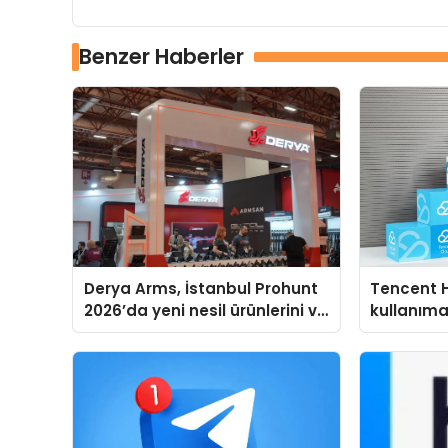
Benzer Haberler
Derya Arms, İstanbul Prohunt
Tencent 
2026’da yeni nesil ürünlerini ve
kullanım
global marka vizyonunu
sergiledi