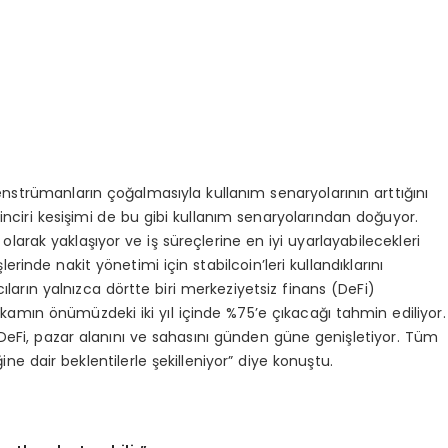
n enstrümanların çoğalmasıyla kullanım senaryolarının arttığını
inciri kesişimi de bu gibi kullanım senaryolarından doğuyor.
ji olarak yaklaşıyor ve iş süreçlerine en iyi uyarlayabilecekleri
şlerinde nakit yönetimi için stabilcoin’leri kullandıklarını
ların yalnızca dörtte biri merkeziyetsiz finans (DeFi)
akamın önümüzdeki iki yıl içinde %75’e çıkacağı tahmin ediliyor.
 DeFi, pazar alanını ve sahasını günden güne genişletiyor. Tüm
ne dair beklentilerle şekilleniyor” diye konuştu.