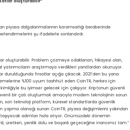
rsatlar oluşturabilir”
rtan piyasa dalgalanmalarının karamsarlığı beraberinde
erlendirmelerini şu ifadelerle sonlandırdı:
rsatlar oluşturabilir. Problem çözmeye odaklanan, hikayesi olan,
sal yatırımcıların araştırmaya verdikleri yanıtlardan okunuyor.
r durulduğunda fırsatlar açığa çıkacak. 2021’den bu yana
nlemelerine %100 uyum taahhüt eden CoinTR, herkes için
kimliğiyle bu iyimser gelecek için çalışıyor. Kriptonun güvenli
e güvenli bir çatı oluşturmak amacıyla modern teknolojinin sorun
m, son teknoloji platform, küresel standartlarda güvenlik
işlem yapma olanağı sunan CoinTR, piyasa değişimlerini yakından
e taşıyacak adımları hızla atıyor. Önümüzdeki dönemin
li, üretken, yenilik dolu ve başarılı geçeceğine inancımız tam.”