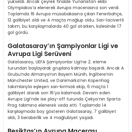
yükseldi. Ancak çeyrek finalde Yunanistan ekibi
Olympiakos’a elenerek Avrupa macerasına son verdi.
Toplamda 16 Avrupa müsabakasına çıkan Fenerbahçe,
12 galibiyet aldı ve 4 maçta mağlup oldu. Sarı-lacivertli
takım, bu karşılaşmalarda 40 gol atarken, kalesinde 17
gol gördü.
Galatasaray’ın Şampiyonlar Ligi ve
Avrupa Ligi Serüveni
Galatasaray, UEFA Şampiyonlar Ligi’ne 2. eleme
turundan başlayarak gruplara kalmayı başardı. Ancak A
Grubu’nda Almanya’nın Bayern Münih, İngiltere’nin
Manchester United, ve Danimarka’nın Kopenhag
takımlarıyla eşleşen sarı-kırmızılı ekip, 6 maçta 1
galibiyet alarak son 16’ya kalamadı. Devam eden
Avrupa Ligi’nde ise play-off turunda Çekya’nın Sparta
Prag takımına elenerek veda etti. Toplamda 14
karşılaşmada boy gösteren Galatasaray, 7 galibiyet
aldı, 3 beraberlik ve 4 mağlubiyet yaşadı.
Beşiktaş’ın Avrupa Macerası