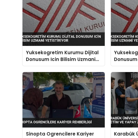
Yuksekogretim Kurumu Dijital
Yuksekogr
Donusum Icin Bilisim Uzmani
Donusum I
Yetistiriyor
Yetistiriy
Sinopta Ogrencilere Kariyer
Karabük Ü