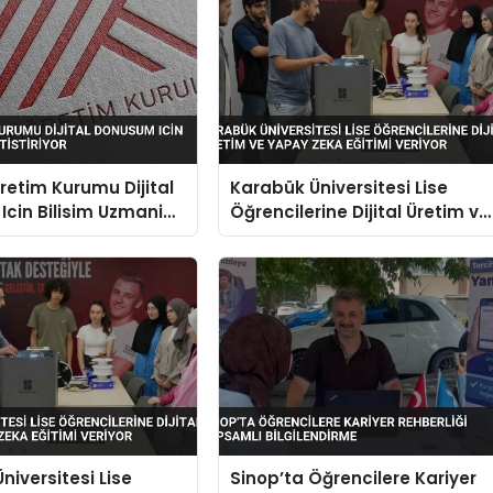
etim Kurumu Dijital
Karabük Üniversitesi Lise
cin Bilisim Uzmani
Öğrencilerine Dijital Üretim ve
or
Yapay Zeka Eğitimi Veriyor
niversitesi Lise
Sinop’ta Öğrencilere Kariyer