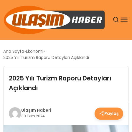
GÜNDEM
Ana Sayfa
Ekonomi
2025 Yılı Turizm Raporu Detayları Açıklandı
SIYASET
2025 Yılı Turizm Raporu Detayları
DÜNYA
Açıklandı
EKONOMI
SPOR
Ulaşım Haberi
Paylaş
30 Ekim 2024
TEKNOLOJI