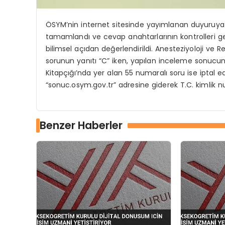
ÖSYM’nin internet sitesinde yayımlanan duyuruya 
tamamlandı ve cevap anahtarlarının kontrolleri gerçe
bilimsel açıdan değerlendirildi. Anesteziyoloji v
sorunun yanıtı “C” iken, yapılan inceleme sonucund
Kitapçığı’nda yer alan 55 numaralı soru ise iptal ed
“sonuc.osym.gov.tr” adresine giderek T.C. kimlik num
Benzer Haberler