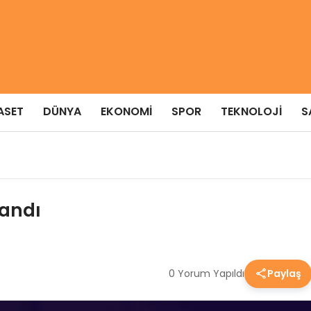
ASET
DÜNYA
EKONOMI
SPOR
TEKNOLOJI
S
landı
0 Yorum Yapıldı
Paylaş