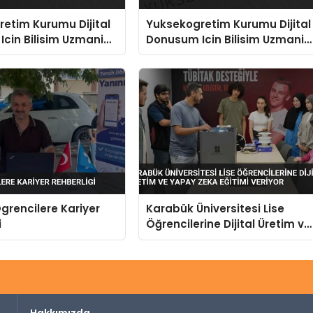
etim Kurumu Dijital
Yuksekogretim Kurumu Dijital
cin Bilisim Uzmani
Donusum Icin Bilisim Uzmani
or
Yetistiriyor
grencilere Kariyer
Karabük Üniversitesi Lise
i
Öğrencilerine Dijital Üretim ve
Yapay Zeka Eğitimi Veriyor