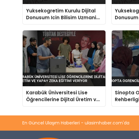
Yuksekogretim Kurulu Dijital
Yuksekogr
Donusum Icin Bilisim Uzmani
Donusum I
Yetistiriyor
Yetistiriy
Karabük Üniversitesi Lise
Sinopta O
Öğrencilerine Dijital Üretim ve
Rehberlig
Yapay Zeka Eğitimi Veriyor
En Güncel Ulaşım Haberleri - ulasimhaber.com'da