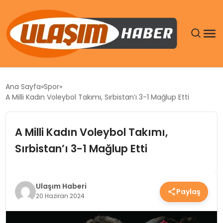
GÜNDEM
Ana Sayfa
Spor
A Milli Kadın Voleybol Takımı, Sırbistan’ı 3-1 Mağlup Etti
SIYASET
A Milli Kadın Voleybol Takımı,
DÜNYA
Sırbistan’ı 3-1 Mağlup Etti
EKONOMI
SPOR
Ulaşım Haberi
Paylaş
20 Haziran 2024
TEKNOLOJI