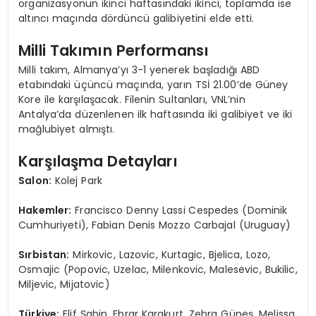
organizasyonun ikinci haftasındaki ikinci, toplamda ise
altıncı maçında dördüncü galibiyetini elde etti.
Milli Takımın Performansı
Milli takım, Almanya’yı 3-1 yenerek başladığı ABD
etabındaki üçüncü maçında, yarın TSİ 21.00’de Güney
Kore ile karşılaşacak. Filenin Sultanları, VNL’nin
Antalya’da düzenlenen ilk haftasında iki galibiyet ve iki
mağlubiyet almıştı.
Karşılaşma Detayları
Salon:
Kolej Park
Hakemler:
Francisco Denny Lassi Cespedes (Dominik
Cumhuriyeti), Fabian Denis Mozzo Carbajal (Uruguay)
Sırbistan:
Mirkovic, Lazovic, Kurtagic, Bjelica, Lozo,
Osmajic (Popovic, Uzelac, Milenkovic, Malesevic, Bukilic,
Miljevic, Mijatovic)
Türkiye:
Elif Şahin, Ebrar Karakurt, Zehra Güneş, Melissa