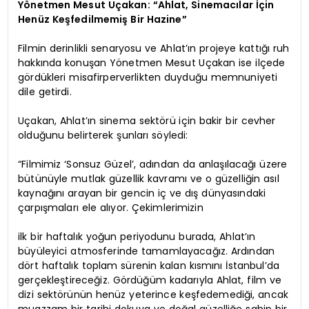
Yönetmen Mesut Uçakan: “Ahlat, Sinemacılar İçin
Henüz Keşfedilmemiş Bir Hazine”
Filmin derinlikli senaryosu ve Ahlat’ın projeye kattığı ruh
hakkında konuşan Yönetmen Mesut Uçakan ise ilçede
gördükleri misafirperverlikten duyduğu memnuniyeti
dile getirdi.
Uçakan, Ahlat’ın sinema sektörü için bakir bir cevher
olduğunu belirterek şunları söyledi:
“Filmimiz ‘Sonsuz Güzel’, adından da anlaşılacağı üzere
bütünüyle mutlak güzellik kavramı ve o güzelliğin asıl
kaynağını arayan bir gencin iç ve dış dünyasındaki
çarpışmaları ele alıyor. Çekimlerimizin
ilk bir haftalık yoğun periyodunu burada, Ahlat’ın
büyüleyici atmosferinde tamamlayacağız. Ardından
dört haftalık toplam sürenin kalan kısmını İstanbul’da
gerçekleştireceğiz. Gördüğüm kadarıyla Ahlat, film ve
dizi sektörünün henüz yeterince keşfedemediği, ancak
muazzam bir tarihi dokuya ve doğal güzelliğe sahip bir