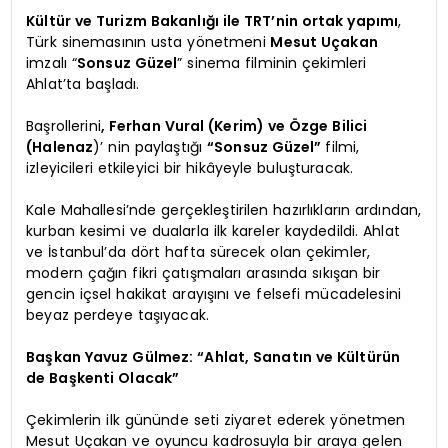
Kültür ve Turizm Bakanlığı ile TRT’nin ortak yapımı
,
Türk sinemasının usta yönetmeni
Mesut Uçakan
imzalı “
Sonsuz Güzel
” sinema filminin çekimleri
Ahlat’ta başladı.
Başrollerini
, Ferhan Vural (Kerim) ve Özge Bilici
(Halenaz
)’ nin paylaştığı
“Sonsuz Güzel”
filmi,
izleyicileri etkileyici bir hikâyeyle buluşturacak.
Kale Mahallesi’nde gerçekleştirilen hazırlıkların ardından,
kurban kesimi ve dualarla ilk kareler kaydedildi. Ahlat
ve İstanbul’da dört hafta sürecek olan çekimler,
modern çağın fikri çatışmaları arasında sıkışan bir
gencin içsel hakikat arayışını ve felsefi mücadelesini
beyaz perdeye taşıyacak.
Başkan Yavuz Gülmez: “Ahlat, Sanatın ve Kültürün
de Başkenti Olacak”
Çekimlerin ilk gününde seti ziyaret ederek yönetmen
Mesut Uçakan ve oyuncu kadrosuyla bir araya gelen