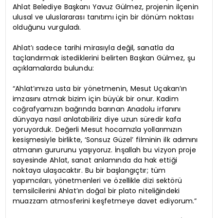
Ahlat Belediye Başkanı Yavuz Gülmez, projenin ilçenin
ulusal ve uluslararası tanıtımı için bir dönüm noktası
olduğunu vurguladı.
Ahlat’ı sadece tarihi mirasıyla değil, sanatla da
taçlandırmak istediklerini belirten Başkan Gülmez, şu
açıklamalarda bulundu:
“Ahlat’ımıza usta bir yönetmenin, Mesut Uçakan’ın
imzasını atmak bizim için büyük bir onur. Kadim
coğrafyamızın bağrında barınan Anadolu irfanını
dünyaya nasıl anlatabiliriz diye uzun süredir kafa
yoruyorduk. Değerli Mesut hocamızla yollarımızın
kesişmesiyle birlikte, ‘Sonsuz Güzel’ filminin ilk adımını
atmanın gururunu yaşıyoruz. İnşallah bu vizyon proje
sayesinde Ahlat, sanat anlamında da hak ettiği
noktaya ulaşacaktır. Bu bir başlangıçtır; tüm
yapımcıları, yönetmenleri ve özellikle dizi sektörü
temsilcilerini Ahlat’ın doğal bir plato niteliğindeki
muazzam atmosferini keşfetmeye davet ediyorum.”