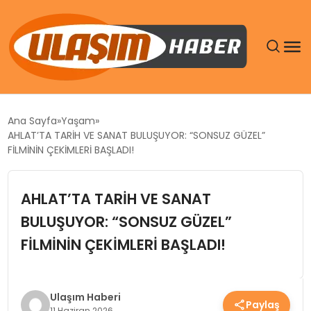
GÜNDEM
Ana Sayfa
Yaşam
AHLAT’TA TARİH VE SANAT BULUŞUYOR: “SONSUZ GÜZEL”
SIYASET
FİLMİNİN ÇEKİMLERİ BAŞLADI!
DÜNYA
AHLAT’TA TARİH VE SANAT
BULUŞUYOR: “SONSUZ GÜZEL”
EKONOMI
FİLMİNİN ÇEKİMLERİ BAŞLADI!
SPOR
TEKNOLOJI
Ulaşım Haberi
Paylaş
11 Haziran 2026