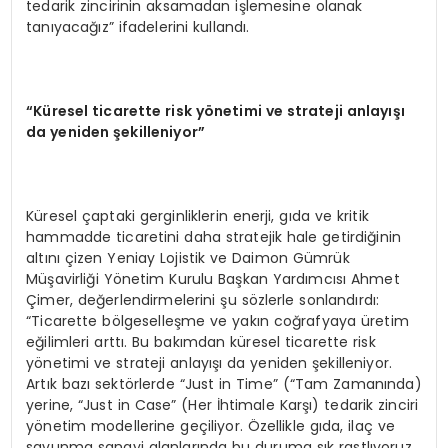
tedarik zincirinin aksamadan işlemesine olanak
tanıyacağız” ifadelerini kullandı.
“Küresel ticarette risk yönetimi ve strateji anlayışı
da yeniden şekilleniyor”
Küresel çaptaki gerginliklerin enerji, gıda ve kritik
hammadde ticaretini daha stratejik hale getirdiğinin
altını çizen Yeniay Lojistik ve Daimon Gümrük
Müşavirliği Yönetim Kurulu Başkan Yardımcısı Ahmet
Çimer, değerlendirmelerini şu sözlerle sonlandırdı:
“Ticarette bölgeselleşme ve yakın coğrafyaya üretim
eğilimleri arttı. Bu bakımdan küresel ticarette risk
yönetimi ve strateji anlayışı da yeniden şekilleniyor.
Artık bazı sektörlerde “Just in Time” (“Tam Zamanında)
yerine, “Just in Case” (Her İhtimale Karşı) tedarik zinciri
yönetim modellerine geçiliyor. Özellikle gıda, ilaç ve
savunma sanayi alanlarında bu duruma sık rastlıyoruz.