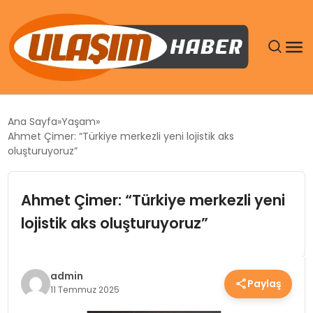
GÜNDEM
Ana Sayfa
Yaşam
Ahmet Çimer: “Türkiye merkezli yeni lojistik aks
SIYASET
oluşturuyoruz”
DÜNYA
Ahmet Çimer: “Türkiye merkezli yeni
lojistik aks oluşturuyoruz”
EKONOMI
SPOR
admin
Paylaş
11 Temmuz 2025
TEKNOLOJI