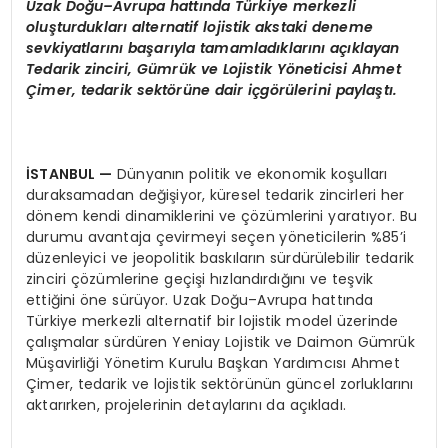
Uzak Doğu–Avrupa hattında Türkiye merkezli
oluşturdukları alternatif lojistik akstaki deneme
sevkiyatlarını başarıyla tamamladıklarını açıklayan
Tedarik zinciri, Gümrük ve Lojistik Y
ö
neticisi Ahmet
Çimer, tedarik sekt
ö
rüne dair içg
ö
rülerini paylaştı.
İSTANBUL
—
Dünyanın politik ve ekonomik koşulları
duraksamadan değişiyor, küresel tedarik zincirleri her
dönem kendi dinamiklerini ve çözümlerini yaratıyor. Bu
durumu avantaja çevirmeyi seçen yöneticilerin %85’i
düzenleyici ve jeopolitik baskıların sürdürülebilir tedarik
zinciri çözümlerine geçişi hızlandırdığını ve teşvik
ettiğini öne sürüyor. Uzak Doğu–Avrupa hattında
Türkiye merkezli alternatif bir lojistik model üzerinde
çalışmalar sürdüren Yeniay Lojistik ve Daimon Gümrük
Müşavirliği Yönetim Kurulu Başkan Yardımcısı Ahmet
Çimer, tedarik ve lojistik sektörünün güncel zorluklarını
aktarırken, projelerinin detaylarını da açıkladı.