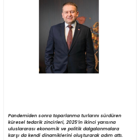
SAĞLIK
YAŞAM
Pandemiden sonra toparlanma turlarını sürdü
ren
k
üresel tedarik zincirleri, 2025
’
in ikinci yarısına
uluslararası ekonomik ve politik dalgalanmalara
karşı da kendi dinamiklerini oluşturarak adı
m att
ı.