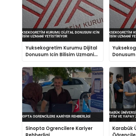
Yuksekogretim Kurumu Dijital
Yuksekogr
Donusum Icin Bilisim Uzmani
Donusum I
Yetistiriyor
Yetistiriy
Sinopta Ogrencilere Kariyer
Karabük Ü
Rehberligi
Öğrenciler