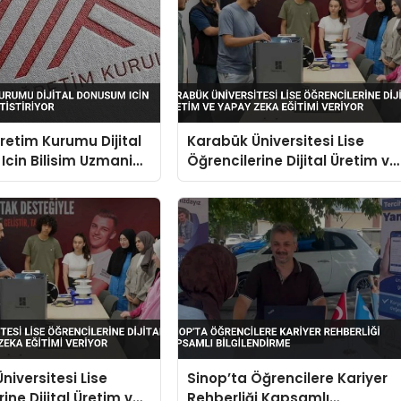
etim Kurumu Dijital
Karabük Üniversitesi Lise
cin Bilisim Uzmani
Öğrencilerine Dijital Üretim ve
or
Yapay Zeka Eğitimi Veriyor
niversitesi Lise
Sinop’ta Öğrencilere Kariyer
ine Dijital Üretim ve
Rehberliği Kapsamlı