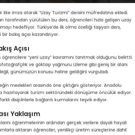
ir ilke imza atarak “Uzay Turizmi” dersini müfredatına ekledi.
an tarafından yürütülen bu ders, öğrencileri hızla gelişen uzay
mayı hedefliyor. Türkiye’de ilk olma özelliği taşıyan ders,
bir bakış açısı kazandırıyor.
akış Açısı
 öğrencilere “yeni uzay” kavramını tanıtmak olduğunu belirtti.
ofotoğrafçılık ve göktaşı yağmuru izleme gibi geniş bir alanı
değil, günümüzün konusu haline geldiğini vurguladı.
eğin meslekleri arasında öne çıktığını gösteriyor. Anadolu
arına hazırlayarak turizm sektöründeki dönüşüme öncülük ediyor.
arklı disiplinlerle bağlantı kurmalarını teşvik ediyor.
rası Yaklaşım
rını öğrenmelerinin ardından gerçek verilere dayalı hayali
numlarla aktaran öğrenciler, yenilikçi üretim süreçlerine dahil