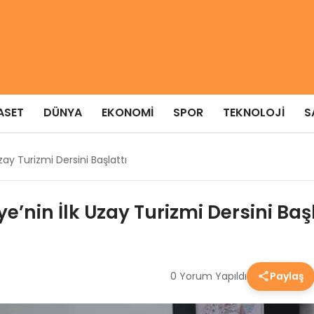
ASET
DÜNYA
EKONOMI
SPOR
TEKNOLOJI
S
zay Turizmi Dersini Başlattı
e’nin İlk Uzay Turizmi Dersini Başl
0 Yorum Yapıldı
Paylaş