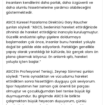
insanların kendilerini daha parlak, daha özgüvenli ve
daha olumlu hissetmelerine yardımcı olabileceğini
göstermektedir.
ASICS Küresel Pazarlama Direktörü Gary Raucher
şunları söyledi: “ASICS, bedeninizi hareket ettirdiğinizde
zihninizi de hareket ettirdiğiniz inancıyla kuruluşmuştur.
Güzellik endüstrisi ışıltıyı şişelere doldurmaya
başlamadan çok önce, insanlar bunu hareket yoluyla
doğal bir şekilde elde ediyorlardı. Parlaklığın genellikle
yapay olarak yaratıldığı bir kültürde, biz gerçek olanı ön
plana çıkarmak istiyoruz. En anlamlı ışıltı, hareket
yoluyla içten başlar.”
ASICS’in Profesyonel Tenisçi, Zeynep Sönmez şunları
söyledi: “Tenis oynadıktan ve vücudumu hareket
ettirdikten sonra hissettiğim duyguyu çok seviyorum.
Spor hayatımın her zaman çok önemli bir parçası
olmuştur ve çocukluğumdan beri tenise büyük ilgi
duymuşumdur. Bu girişimde ASICS ile birlikte
çalışmaktan büyük heyecan duyuyorum, çünkü