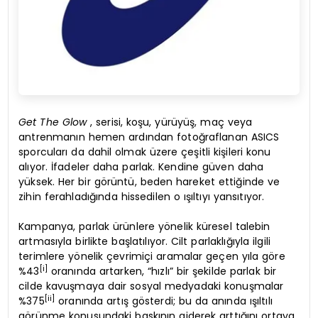
Get The Glow
, serisi, koşu, yürüyüş, maç veya
antrenmanın hemen ardından fotoğraflanan ASICS
sporcuları da dahil olmak üzere çeşitli kişileri konu
alıyor. İfadeler daha parlak. Kendine güven daha
yüksek. Her bir görüntü, beden hareket ettiğinde ve
zihin ferahladığında hissedilen o ışıltıyı yansıtıyor.
Kampanya, parlak ürünlere yönelik küresel talebin
artmasıyla birlikte başlatılıyor. Cilt parlaklığıyla ilgili
terimlere yönelik çevrimiçi aramalar geçen yıla göre
[i]
%43
oranında artarken, “hızlı” bir şekilde parlak bir
cilde kavuşmaya dair sosyal medyadaki konuşmalar
[ii]
%375
oranında artış gösterdi; bu da anında ışıltılı
görünme konusundaki baskının giderek arttığını ortaya