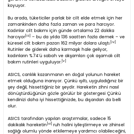
koyuyor.
Bu arada, tüketiciler parlak bir cilt elde etmek için her
zamankinden daha fazla zaman ve para harcıyor.
Kadınlar cilt bakımı için günde ortalama 22 dakika
[iii]
harcıyor
– bu da yılda 136 saatten fazla demek – ve
[iv]
küresel cilt bakım pazarı 162 milyar dolara ulaştı.
Rutinler de giderek daha karmaşık hale geliyor,
kadınların %74’ü sabah ve akşamları çok aşamalı cilt
[v]
bakım rutinleri uyguluyor.
ASICS, canlılık kazanmanın en doğal yolunun hareket
etmek olduğuna inanıyor. Çünkü ışıltı, uyguladığınız bir
şey değil, hissettiğiniz bir şeydir. Hareketin zihni nasıl
dönüştürdüğünün gözle görülür bir göstergesi Çünkü
kendinizi daha iyi hissettiğinizde, bu dışarıdan da belli
olur.
ASICS tarafından yapılan araştırmalar, sadece 15
[vi]
dakikalık hareketin
ruh halini iyileştirmeye ve zihinsel
sağlığı olumlu yönde etkilemeye yardımcı olabileceğini,