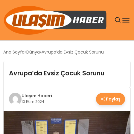
GÜNDEM
Ana Sayfa
Dünya
Avrupa’da Evsiz Çocuk Sorunu
SIYASET
Avrupa’da Evsiz Çocuk Sorunu
DÜNYA
EKONOMI
Ulaşım Haberi
Paylaş
10 Ekim 2024
SPOR
TEKNOLOJI