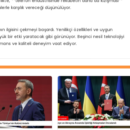
likte, **telefon endüstrisinde rekabetin daha da kızışması**
nlerle karşılık vereceği düşünülüyor.
ın ilgisini çekmeyi başardı. Yenilikçi özellikleri ve uygun
ük bir etki yaratacak gibi görünüyor. Beşinci nesil teknolojiyi
rmans ve kaliteli deneyim vaat ediyor.