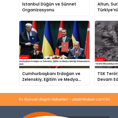
İstanbul Düğün ve Sünnet
Altun, Su
Organizasyonu
Türkiye’n
Cumhurbaşkanı Erdoğan ve
TSK Terö
Zelenskiy, Eğitim ve Medya
Devam Ed
İşbirliği Anlaşmalarını İmzaladı
En Güncel Ulaşım Haberleri - ulasimhaber.com'da