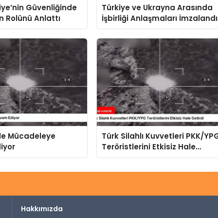
riye’nin Güvenliğinde
Türkiye ve Ukrayna Arasında
in Rolünü Anlattı
İşbirliği Anlaşmaları İmzalandı
rle Mücadeleye
Türk Silahlı Kuvvetleri PKK/YP
iyor
Teröristlerini Etkisiz Hale
Getirdi
Hakkımızda