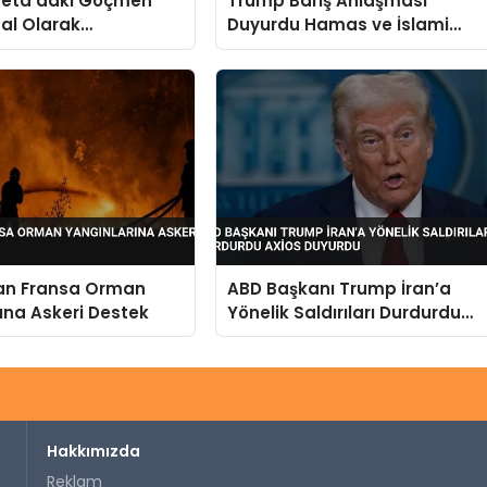
eta’daki Göçmen
Trump Barış Anlaşması
gal Olarak
Duyurdu Hamas ve İslami
irdi ABD İçin Uyardı
Cihad’dan Yalanlama Geldi
dan Fransa Orman
ABD Başkanı Trump İran’a
ına Askeri Destek
Yönelik Saldırıları Durdurdu
Axios Duyurdu
Hakkımızda
Reklam