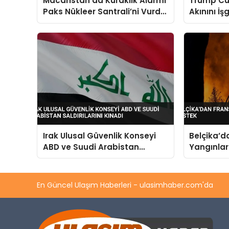
Macaristan’da Kuraklık Alarmı
Trump Cu
Paks Nükleer Santrali’ni Vurdu
Akınını İş
Tuna Seviyesi Düşüşü Üretimi
Değerlend
Durdurdu
Irak Ulusal Güvenlik Konseyi
Belçika’
ABD ve Suudi Arabistan
Yangınlar
Saldırılarını Kınadı
En Güncel Ulaşım Haberleri - ulasimhaber.com'da