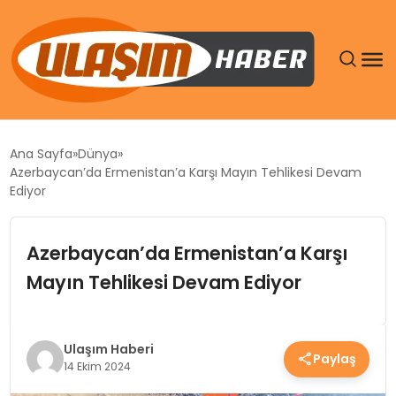
GÜNDEM
Ana Sayfa
Dünya
Azerbaycan’da Ermenistan’a Karşı Mayın Tehlikesi Devam
SIYASET
Ediyor
DÜNYA
Azerbaycan’da Ermenistan’a Karşı
Mayın Tehlikesi Devam Ediyor
EKONOMI
SPOR
Ulaşım Haberi
Paylaş
14 Ekim 2024
TEKNOLOJI