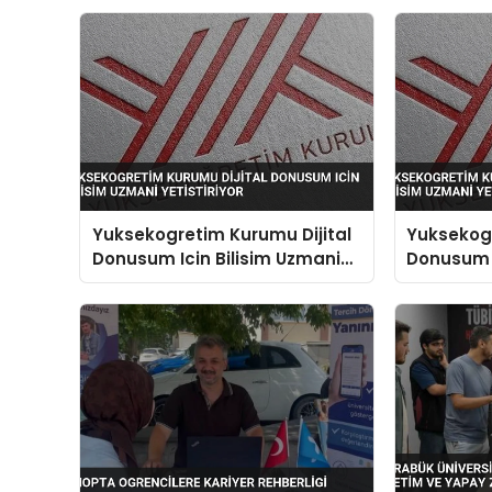
Yuksekogretim Kurumu Dijital
Yuksekogr
Donusum Icin Bilisim Uzmani
Donusum I
Yetistiriyor
Yetistiriy