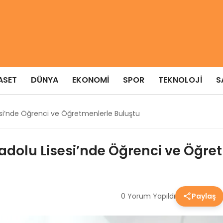
ASET
DÜNYA
EKONOMI
SPOR
TEKNOLOJI
S
esi’nde Öğrenci ve Öğretmenlerle Buluştu
adolu Lisesi’nde Öğrenci ve Öğre
0 Yorum Yapıldı
Paylaş