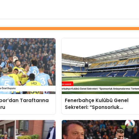
por’dan Taraftarına
Fenerbahçe Kulübü Genel
uru
Sekreteri: “Sponsorluk
Anlaşmalarımız Tertemiz ve
Yasal”