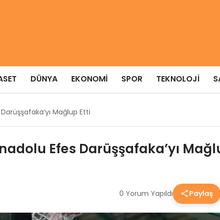
ASET
DÜNYA
EKONOMI
SPOR
TEKNOLOJI
S
 Darüşşafaka’yı Mağlup Etti
Anadolu Efes Darüşşafaka’yı Mağlu
0 Yorum Yapıldı
Paylaş