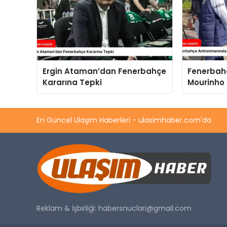
Ergin Ataman’dan Fenerbahçe
Fenerbah
Kararına Tepki
Mourinho İ
En Güncel Ulaşım Haberleri - ulasimhaber.com'da
Reklam & İşbirliği:
habersnuclari@gmail.com