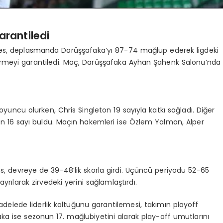
arantiledi
Efes, deplasmanda Darüşşafaka’yı 87-74 mağlup ederek ligdeki
bitirmeyi garantiledi. Maç, Darüşşafaka Ayhan Şahenk Salonu’nda
yuncu olurken, Chris Singleton 19 sayıyla katkı sağladı. Diğer
n 16 sayı buldu. Maçın hakemleri ise Özlem Yalman, Alper
 devreye de 39-48’lik skorla girdi. Üçüncü periyodu 52-65
ılarak zirvedeki yerini sağlamlaştırdı.
adelede liderlik koltuğunu garantilemesi, takımın playoff
ka ise sezonun 17. mağlubiyetini alarak play-off umutlarını