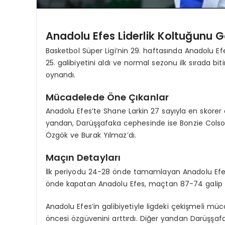
Anadolu Efes Liderlik Koltuğunu G
Basketbol Süper Ligi’nin 29. haftasında Anadolu 
25. galibiyetini aldı ve normal sezonu ilk sırada 
oynandı.
Mücadelede Öne Çıkanlar
Anadolu Efes’te Shane Larkin 27 sayıyla en skorer o
yandan, Darüşşafaka cephesinde ise Bonzie Colso
Özgök ve Burak Yılmaz’dı.
Maçın Detayları
İlk periyodu 24-28 önde tamamlayan Anadolu Efes,
önde kapatan Anadolu Efes, maçtan 87-74 galip ayr
Anadolu Efes’in galibiyetiyle ligdeki çekişmeli müc
öncesi özgüvenini arttırdı. Diğer yandan Darüşşafa