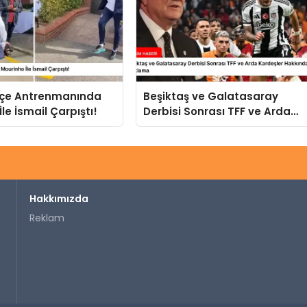
çe Antrenmanında
Beşiktaş ve Galatasaray
le İsmail Çarpıştı!
Derbisi Sonrası TFF ve Arda
Kardeşler Hakkında Sert
Açıklama
Hakkımızda
Reklam