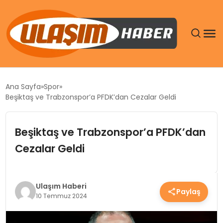
GÜNDEM
Ana Sayfa
Spor
Beşiktaş ve Trabzonspor’a PFDK’dan Cezalar Geldi
SIYASET
Beşiktaş ve Trabzonspor’a PFDK’dan
DÜNYA
Cezalar Geldi
EKONOMI
SPOR
Ulaşım Haberi
Paylaş
10 Temmuz 2024
TEKNOLOJI