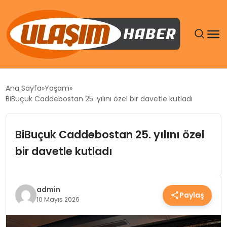
GÜNDEM
Ana Sayfa
Yaşam
BiBuçuk Caddebostan 25. yılını özel bir davetle kutladı
SIYASET
BiBuçuk Caddebostan 25. yılını özel
DÜNYA
bir davetle kutladı
EKONOMI
SPOR
admin
Paylaş
10 Mayıs 2026
TEKNOLOJI