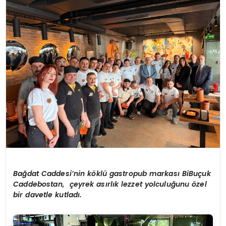
SAĞLIK
YAŞAM
Bağdat Caddesi’nin köklü gastropub markası BiBuçuk
Caddebostan, çeyrek asırlık lezzet yolculuğunu özel
bir davetle kutladı.