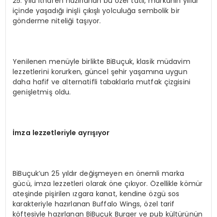
25. yıla ithafen hazırlanan bu özel tatlı, markanın yıllar
içinde yaşadığı inişli çıkışlı yolculuğa sembolik bir
gönderme niteliği taşıyor.
Yenilenen menüyle birlikte BiBuçuk, klasik müdavim
lezzetlerini korurken, güncel şehir yaşamına uygun
daha hafif ve alternatifli tabaklarla mutfak çizgisini
genişletmiş oldu.
İmza lezzetleriyle ayrışıyor
BiBuçuk’un 25 yıldır değişmeyen en önemli marka
gücü, imza lezzetleri olarak öne çıkıyor. Özellikle kömür
ateşinde pişirilen ızgara kanat, kendine özgü sos
karakteriyle hazırlanan Buffalo Wings, özel tarif
köftesiyle hazırlanan BiBuçuk Burger ve pub kültürünün