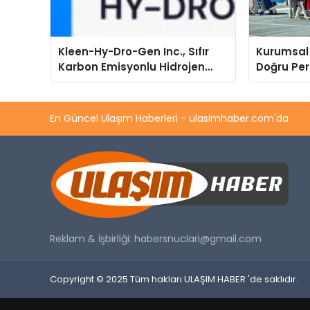
Kleen-Hy-Dro-Gen Inc., Sıfır
Kurumsal 
Karbon Emisyonlu Hidrojen
Doğru Per
Isıtma Teknolojisinde ISO ve
ve Süren 
TSSA Düzenleyici Onaylarını
Aldı
En Güncel Ulaşım Haberleri - ulasimhaber.com'da
Reklam & İşbirliği:
habersnuclari@gmail.com
Copyright © 2025 Tüm hakları ULAŞIM HABER 'de saklıdır.