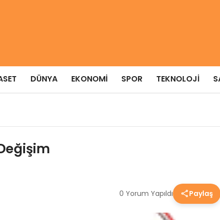
ASET
DÜNYA
EKONOMI
SPOR
TEKNOLOJI
S
 Değişim
0 Yorum Yapıldı
Paylaş