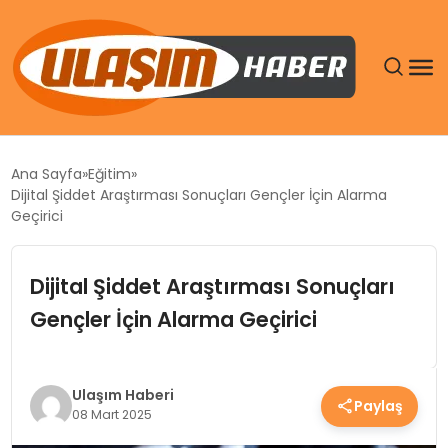
GÜNDEM
Ana Sayfa
Eğitim
Dijital Şiddet Araştırması Sonuçları Gençler İçin Alarma
SIYASET
Geçirici
DÜNYA
Dijital Şiddet Araştırması Sonuçları
Gençler İçin Alarma Geçirici
EKONOMI
SPOR
Ulaşım Haberi
Paylaş
08 Mart 2025
TEKNOLOJI