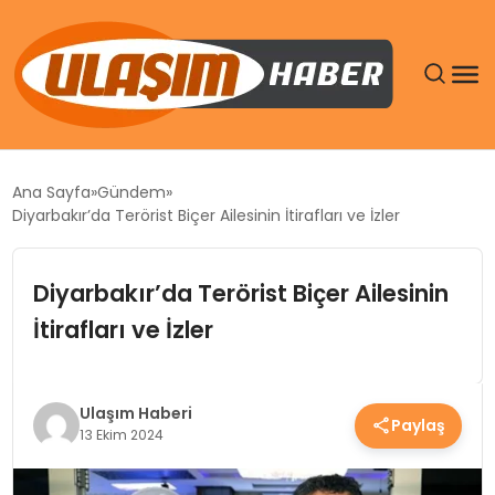
GÜNDEM
Ana Sayfa
Gündem
Diyarbakır’da Terörist Biçer Ailesinin İtirafları ve İzler
SIYASET
Diyarbakır’da Terörist Biçer Ailesinin
DÜNYA
İtirafları ve İzler
EKONOMI
SPOR
Ulaşım Haberi
Paylaş
13 Ekim 2024
TEKNOLOJI