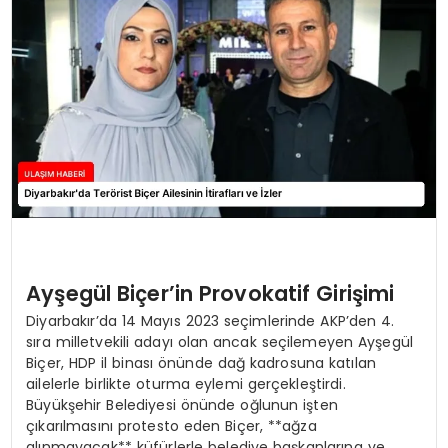
SAĞLIK
YAŞAM
Ayşegül Biçer’in Provokatif Girişimi
Diyarbakır’da 14 Mayıs 2023 seçimlerinde AKP’den 4.
sıra milletvekili adayı olan ancak seçilemeyen Ayşegül
Biçer, HDP il binası önünde dağ kadrosuna katılan
ailelerle birlikte oturma eylemi gerçekleştirdi.
Büyükşehir Belediyesi önünde oğlunun işten
çıkarılmasını protesto eden Biçer, **ağza
alınmayacak** küfürlerle belediye başkanlarına ve