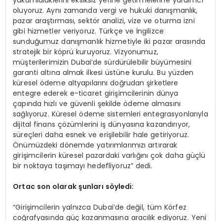
yükümlülüklerini eksiksiz yerine getirmelerine yardımcı
oluyoruz. Aynı zamanda vergi ve hukuki danışmanlık,
pazar araştırması, sektör analizi, vize ve oturma izni
gibi hizmetler veriyoruz. Türkçe ve İngilizce
sunduğumuz danışmanlık hizmetiyle iki pazar arasında
stratejik bir köprü kuruyoruz. Vizyonumuz,
müşterilerimizin Dubai’de sürdürülebilir büyümesini
garanti altına almak ilkesi üstüne kurulu. Bu yüzden
küresel ödeme altyapılarını doğrudan şirketlere
entegre ederek e-ticaret girişimcilerinin dünya
çapında hızlı ve güvenli şekilde ödeme almasını
sağlıyoruz. Küresel ödeme sistemleri entegrasyonlarıyla
dijital finans çözümlerini iş dünyasına kazandırıyor,
süreçleri daha esnek ve erişilebilir hale getiriyoruz.
Önümüzdeki dönemde yatırımlarımızı artırarak
girişimcilerin küresel pazardaki varlığını çok daha güçlü
bir noktaya taşımayı hedefliyoruz” dedi.
Ortac son olarak şunları söyledi:
“Girişimcilerin yalnızca Dubai’de değil, tüm Körfez
coğrafyasında güç kazanmasına aracılık ediyoruz. Yeni