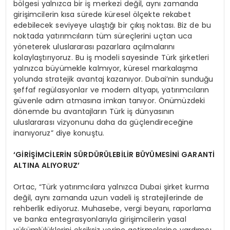
bölgesi yalnızca bir iş merkezi değil, aynı zamanda
girişimcilerin kısa sürede küresel ölçekte rekabet
edebilecek seviyeye ulaştığı bir çıkış noktası. Biz de bu
noktada yatırımcıların tüm süreçlerini uçtan uca
yöneterek uluslararası pazarlara açılmalarını
kolaylaştırıyoruz. Bu iş modeli sayesinde Türk şirketleri
yalnızca büyümekle kalmıyor, küresel markalaşma
yolunda stratejik avantaj kazanıyor. Dubai’nin sunduğu
şeffaf regülasyonlar ve modern altyapı, yatırımcıların
güvenle adım atmasına imkan tanıyor. Önümüzdeki
dönemde bu avantajların Türk iş dünyasının
uluslararası vizyonunu daha da güçlendireceğine
inanıyoruz” diye konuştu.
‘GİRİŞİMCİLERİN SÜRDÜRÜLEBİLİR BÜYÜMESİNİ GARANTİ
ALTINA ALIYORUZ’
Ortac, “Türk yatırımcılara yalnızca Dubai şirket kurma
değil, aynı zamanda uzun vadeli iş stratejilerinde de
rehberlik ediyoruz. Muhasebe, vergi beyanı, raporlama
ve banka entegrasyonlarıyla girişimcilerin yasal