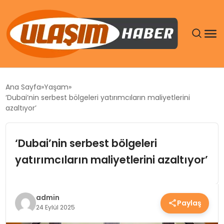
GÜNDEM
Ana Sayfa
Yaşam
‘Dubai’nin serbest bölgeleri yatırımcıların maliyetlerini
SIYASET
azaltıyor’
DÜNYA
‘Dubai’nin serbest bölgeleri
yatırımcıların maliyetlerini azaltıyor’
EKONOMI
SPOR
admin
Paylaş
24 Eylül 2025
TEKNOLOJI