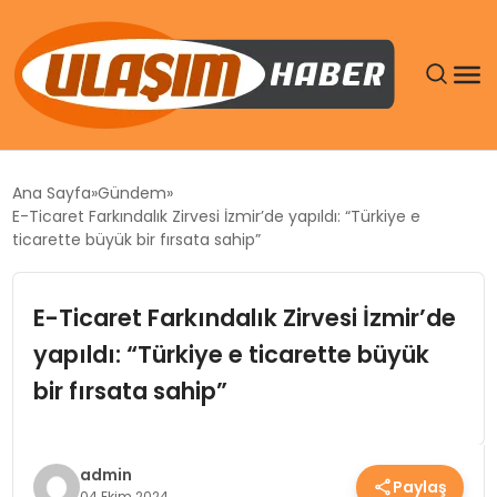
GÜNDEM
Ana Sayfa
Gündem
E-Ticaret Farkındalık Zirvesi İzmir’de yapıldı: “Türkiye e
SIYASET
ticarette büyük bir fırsata sahip”
DÜNYA
E-Ticaret Farkındalık Zirvesi İzmir’de
yapıldı: “Türkiye e ticarette büyük
EKONOMI
bir fırsata sahip”
SPOR
TEKNOLOJI
admin
Paylaş
04 Ekim 2024