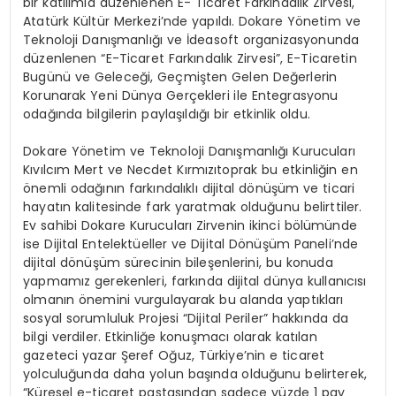
bir katılımla düzenlenen E- Ticaret Farkındalık Zirvesi,
Atatürk Kültür Merkezi’nde yapıldı. Dokare Yönetim ve
Teknoloji Danışmanlığı ve İdeasoft organizasyonunda
düzenlenen “E-Ticaret Farkındalık Zirvesi”, E-Ticaretin
Bugünü ve Geleceği, Geçmişten Gelen Değerlerin
Korunarak Yeni Dünya Gerçekleri ile Entegrasyonu
odağında bilgilerin paylaşıldığı bir etkinlik oldu.
Dokare Yönetim ve Teknoloji Danışmanlığı Kurucuları
Kıvılcım Mert ve Necdet Kırmızıtoprak bu etkinliğin en
önemli odağının farkındalıklı dijital dönüşüm ve ticari
hayatın kalitesinde fark yaratmak olduğunu belirttiler.
Ev sahibi Dokare Kurucuları Zirvenin ikinci bölümünde
ise Dijital Entelektüeller ve Dijital Dönüşüm Paneli’nde
dijital dönüşüm sürecinin bileşenlerini, bu konuda
yapmamız gerekenleri, farkında dijital dünya kullanıcısı
olmanın önemini vurgulayarak bu alanda yaptıkları
sosyal sorumluluk Projesi “Dijital Periler” hakkında da
bilgi verdiler. Etkinliğe konuşmacı olarak katılan
gazeteci yazar Şeref Oğuz, Türkiye’nin e ticaret
yolculuğunda daha yolun başında olduğunu belirterek,
“Küresel e-ticaret pastasından sadece yüzde 1 pay