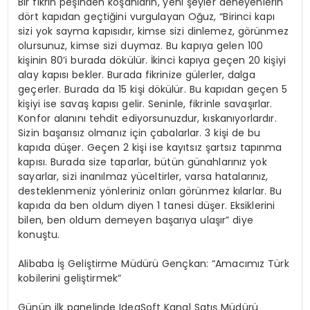
Bir fikrin peşinden koşanların, yeni şeyler deneyenlerin
dört kapıdan geçtiğini vurgulayan Oğuz, “Birinci kapı
sizi yok sayma kapısıdır, kimse sizi dinlemez, görünmez
olursunuz, kimse sizi duymaz. Bu kapıya gelen 100
kişinin 80’i burada dökülür. İkinci kapıya geçen 20 kişiyi
alay kapısı bekler. Burada fikrinize gülerler, dalga
geçerler. Burada da 15 kişi dökülür. Bu kapıdan geçen 5
kişiyi ise savaş kapısı gelir. Seninle, fikrinle savaşırlar.
Konfor alanını tehdit ediyorsunuzdur, kıskanıyorlardır.
Sizin başarısız olmanız için çabalarlar. 3 kişi de bu
kapıda düşer. Geçen 2 kişi ise kayıtsız şartsız tapınma
kapısı. Burada size taparlar, bütün günahlarınız yok
sayarlar, sizi inanılmaz yüceltirler, varsa hatalarınız,
desteklenmeniz yönleriniz onları görünmez kılarlar. Bu
kapıda da ben oldum diyen 1 tanesi düşer. Eksiklerini
bilen, ben oldum demeyen başarıya ulaşır” diye
konuştu.
Alibaba İş Geliştirme Müdürü Gençkan: “Amacımız Türk
kobilerini geliştirmek”
Günün ilk panelinde IdeaSoft Kanal Satış Müdürü