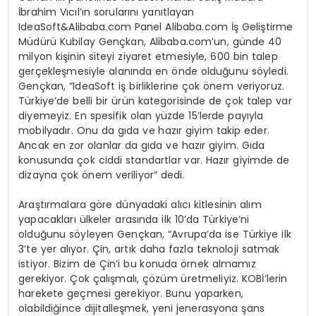
İbrahim Vıcıl’ın sorularını yanıtlayan
IdeaSoft&Alibaba.com Panel Alibaba.com İş Geliştirme
Müdürü Kubilay Gençkan, Alibaba.com’un, günde 40
milyon kişinin siteyi ziyaret etmesiyle, 600 bin talep
gerçekleşmesiyle alanında en önde olduğunu söyledi.
Gençkan, “IdeaSoft iş birliklerine çok önem veriyoruz.
Türkiye’de belli bir ürün kategorisinde de çok talep var
diyemeyiz. En spesifik olan yüzde 15’lerde payıyla
mobilyadır. Onu da gıda ve hazır giyim takip eder.
Ancak en zor olanlar da gıda ve hazır giyim. Gıda
konusunda çok ciddi standartlar var. Hazır giyimde de
dizayna çok önem veriliyor” dedi.
Araştırmalara göre dünyadaki alıcı kitlesinin alım
yapacakları ülkeler arasında ilk 10’da Türkiye’ni
olduğunu söyleyen Gençkan, “Avrupa’da ise Türkiye ilk
3’te yer alıyor. Çin, artık daha fazla teknoloji satmak
istiyor. Bizim de Çin’i bu konuda örnek almamız
gerekiyor. Çok çalışmalı, çözüm üretmeliyiz. KOBİ’lerin
harekete geçmesi gerekiyor. Bunu yaparken,
olabildiğince dijitalleşmek, yeni jenerasyona şans