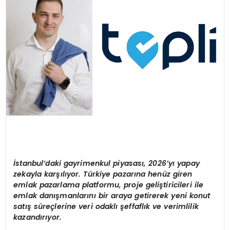
SAĞLIK
YAŞAM
İ
stanbul
’
daki gayrimenkul piyasas
ı
, 2026
’
y
ı
yapay
zekayla kar
şı
l
ı
yor. T
ü
rkiye pazar
ı
na hen
ü
z giren
emlak pazarlama platformu, proje geli
ş
tiricileri ile
emlak dan
ış
manlar
ı
n
ı
bir araya getirerek yeni konut
sat
ış
s
ü
re
ç
lerine veri odakl
ı ş
effafl
ı
k ve verimlilik
kazand
ı
r
ı
yor.