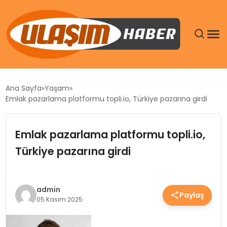
GÜNDEM
Ana Sayfa
Yaşam
Emlak pazarlama platformu topli.io, Türkiye pazarına girdi
SIYASET
Emlak pazarlama platformu topli.io,
DÜNYA
Türkiye pazarına girdi
EKONOMI
SPOR
admin
Paylaş
05 Kasım 2025
TEKNOLOJI