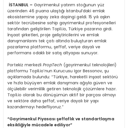
İ
STANBUL
–
Gayrimenkul yatırım stoğunun yüz
üzerinden 46 puana ulaştığı İstanbul’daki emlak
ekosistemine yapay zeka dopingi geldi. 15 yılı aşkın
sektör tecrübesine sahip gayrimenkul profesyonelleri
tarafından geliştirilen Topli.io, Türkiye pazarına girdi.
İnşaat şirketleri, proje geliştiricilerini ve emlak
danışmanlarını tek çatı altında buluşturan emlak
pazarlama platformu, şeffaf, veriye dayalı ve
performans odaklı bir satış altyapısı sunuyor.
Portekiz merkezli
PropTech
(gayrimenkul teknolojileri)
platformu Topli.io’nun Kurucusu Igor Bessonov, şu
açıklamada bulundu: “Türkiye, hareketli inşaat sektörü
ve hızla büyüyen emlak danışmanı ağıyla güven ve
ölçülebilir verimlilik getiren teknolojik çözümlere hazır.
Topli.io olarak bu dönüşümün aktif bir parçası olmayı
ve sektöre daha şeffaf, veriye dayalı bir yapı
kazandırmayı hedefliyoruz.”
“
Gayrimenkul Piyasas
ı ş
effafl
ı
k ve standartla
ş
ma
eksikli
ğ
iyle m
ü
cadele ediliyor
”