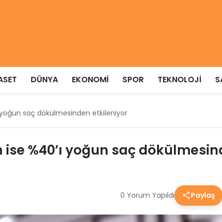
ASET
DÜNYA
EKONOMI
SPOR
TEKNOLOJI
S
’ı yoğun saç dökülmesinden etkileniyor
ın ise %40’ı yoğun saç dökülmesin
0 Yorum Yapıldı
Paylaş