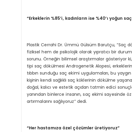
“Erkeklerin %85’i, kadınların ise %40’ı yoğun s
Plastik Cerrahi Dr. Ümmü Gülsüm Barutçu, “Saç d
fiziksel hem de psikolojik olarak yıpratıcı bir durum.
sorunu. Örneğin bilimsel araştırmalar gösteriyor ki
tipi saç dökülmesi Androgenetik Alopesi, erkeklerin
tıbbın sunduğu saç ekimi uygulamaları, bu yaygın p
kişinin kendi sağlıklı saç köklerinin dökülme yaşa
doğal, kalıcı ve estetik açıdan tatmin edici sonu
yanından binlerce insanın, saç ekimi sayesinde özg
artırmalarını sağlıyoruz” dedi.
“Her hastamıza özel çözümler üretiyoruz”