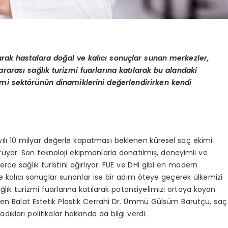
arak hastalara doğal ve kalıcı sonuçlar sunan merkezler,
rarası sağlık turizmi fuarlarına katılarak bu alandaki
kimi sektörünün dinamiklerini değerlendirirken kendi
 yılı 10 milyar değerle kapatması beklenen küresel saç ekimi
üyor. Son teknoloji ekipmanlarla donatılmış, deneyimli ve
erce sağlık turistini ağırlıyor. FUE ve DHI gibi en modern
ve kalıcı sonuçlar sunanlar ise bir adım öteye geçerek ülkemizi
lık turizmi fuarlarına katılarak potansiyelimizi ortaya koyan
eren Balat Estetik Plastik Cerrahi Dr. Ümmü Gülsüm Barutçu, saç
ıkları politikalar hakkında da bilgi verdi.