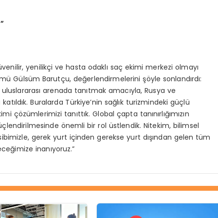
z”
enilir, yenilikçi ve hasta odaklı saç ekimi merkezi olmayı
 Ümmü Gülsüm Barutçu, değerlendirmelerini şöyle sonlandırdı:
zı uluslararası arenada tanıtmak amacıyla, Rusya ve
katıldık. Buralarda Türkiye’nin sağlık turizmindeki güçlü
mi çözümlerimizi tanıttık. Global çapta tanınırlığımızın
üçlendirilmesinde önemli bir rol üstlendik. Nitekim, bilimsel
bimizle, gerek yurt içinden gerekse yurt dışından gelen tüm
eceğimize inanıyoruz.”