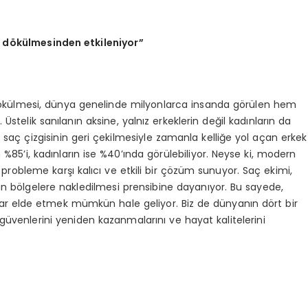
aç dökülmesinden etkileniyor”
ökülmesi, dünya genelinde milyonlarca insanda görülen hem
 Üstelik sanılanın aksine, yalnız erkeklerin değil kadınların da
, saç çizgisinin geri çekilmesiyle zamanla kelliğe yol açan erkek
 %85’i, kadınların ise %40’ında görülebiliyor. Neyse ki, modern
robleme karşı kalıcı ve etkili bir çözüm sunuyor. Saç ekimi,
nan bölgelere nakledilmesi prensibine dayanıyor. Bu sayede,
çlar elde etmek mümkün hale geliyor. Biz de dünyanın dört bir
üvenlerini yeniden kazanmalarını ve hayat kalitelerini