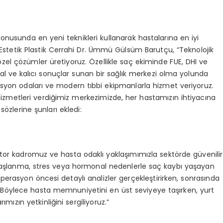
onusunda en yeni teknikleri kullanarak hastalarına en iyi
 Estetik Plastik Cerrahi Dr. Ümmü Gülsüm Barutçu, “Teknolojik
zel çözümler üretiyoruz. Özellikle saç ekiminde FUE, DHI ve
oğal ve kalıcı sonuçlar sunan bir sağlık merkezi olma yolunda
syon odaları ve modern tıbbi ekipmanlarla hizmet veriyoruz.
 hizmetleri verdiğimiz merkezimizde, her hastamızın ihtiyacına
sözlerine şunları ekledi:
tor kadromuz ve hasta odaklı yaklaşımımızla sektörde güvenilir
, yaşlanma, stres veya hormonal nedenlerle saç kaybı yaşayan
perasyon öncesi detaylı analizler gerçekleştirirken, sonrasında
Böylece hasta memnuniyetini en üst seviyeye taşırken, yurt
mızın yetkinliğini sergiliyoruz.”