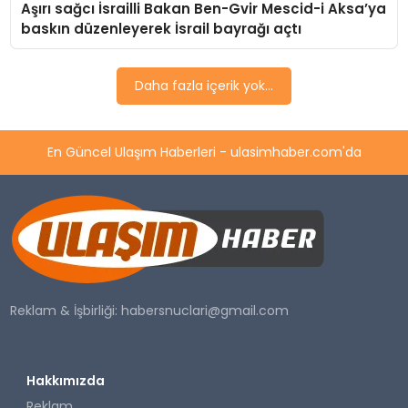
Aşırı sağcı İsrailli Bakan Ben-Gvir Mescid-i Aksa’ya
SAĞLIK
baskın düzenleyerek İsrail bayrağı açtı
YAŞAM
Daha fazla içerik yok...
En Güncel Ulaşım Haberleri - ulasimhaber.com'da
Reklam & İşbirliği:
habersnuclari@gmail.com
Hakkımızda
Reklam