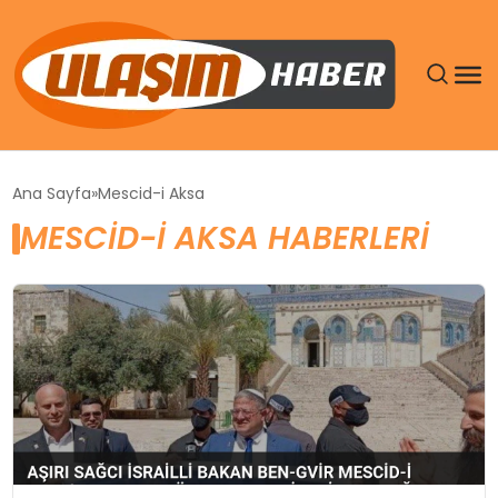
GÜNDEM
Ana Sayfa
Mescid-i Aksa
MESCID-I AKSA HABERLERI
SIYASET
DÜNYA
EKONOMI
SPOR
TEKNOLOJI