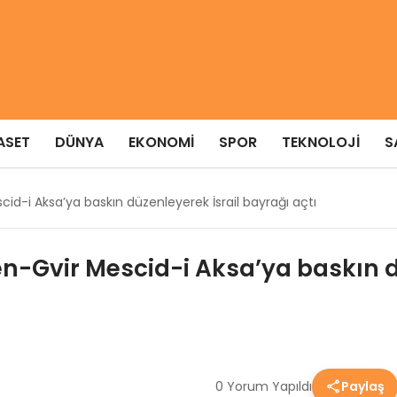
ASET
DÜNYA
EKONOMI
SPOR
TEKNOLOJI
S
escid-i Aksa’ya baskın düzenleyerek İsrail bayrağı açtı
 Ben-Gvir Mescid-i Aksa’ya baskın 
0 Yorum Yapıldı
Paylaş