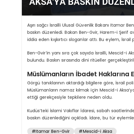
Aşırı sağcı İsrailli Ulusal Güvenlik Bakanı Itamar
baskın düzenledi. Bakan Ben-Gvir, Harem-i Şerif av
iddia eden kışkırtıcı sloganlar attı. Bu eylem, İsrail
Ben-Gvir’in yanı sıra çok sayıda İsrailli, Mescid-i A
bulundu. Baskın sırasında dini ritüeller gerçekleştiril
Müslümanların İbadet Haklarına 
Görgü tanıklarının aktardığı bilgilere göre, İsrail pol
Müslümanların namaz kılmak için Mescid-i Aksa’ya gi
ettiği gerekçesiyle tepkilere neden oldu.
Kudüs’teki İslami Vakıflar İdaresi, sabah saatlerinde
baskın düzenlediğini açıkladı. İdare, bu tür eylemleri
#Itamar Ben-Gvir
#Mescid-i Aksa