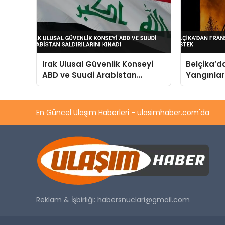
Irak Ulusal Güvenlik Konseyi
Belçika’
ABD ve Suudi Arabistan
Yangınlar
Saldırılarını Kınadı
En Güncel Ulaşım Haberleri - ulasimhaber.com'da
Reklam & İşbirliği:
habersnuclari@gmail.com