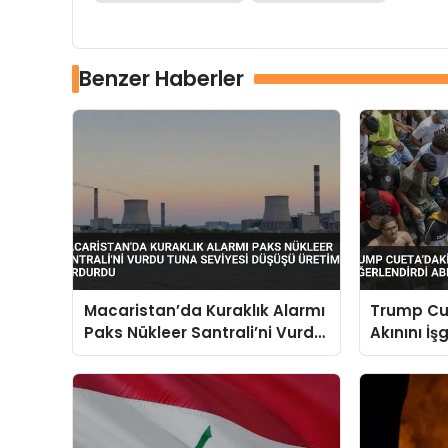
Benzer Haberler
Macaristan’da Kuraklık Alarmı
Trump Cu
Paks Nükleer Santrali’ni Vurdu
Akınını İş
Tuna Seviyesi Düşüşü Üretimi
Değerlend
Durdurdu