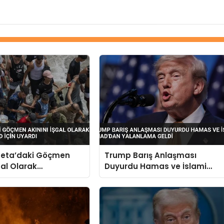
eta’daki Göçmen
Trump Barış Anlaşması
gal Olarak
Duyurdu Hamas ve İslami
irdi ABD İçin Uyardı
Cihad’dan Yalanlama Geldi