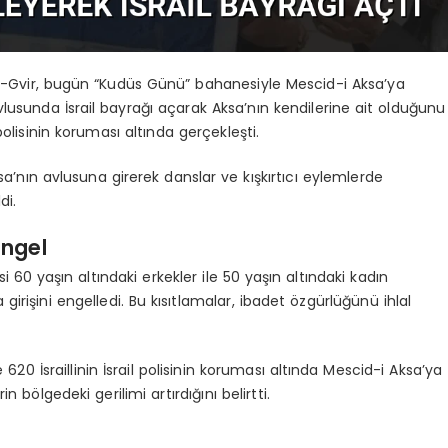
 Ben-Gvir, bugün “Kudüs Günü” bahanesiyle Mescid-i Aksa’ya
lusunda İsrail bayrağı açarak Aksa’nın kendilerine ait olduğunu
 polisinin koruması altında gerçekleşti.
ksa’nın avlusuna girerek danslar ve kışkırtıcı eylemlerde
di.
Engel
isi 60 yaşın altındaki erkekler ile 50 yaşın altındaki kadın
rişini engelledi. Bu kısıtlamalar, ibadet özgürlüğünü ihlal
 620 İsraillinin İsrail polisinin koruması altında Mescid-i Aksa’ya
n bölgedeki gerilimi artırdığını belirtti.