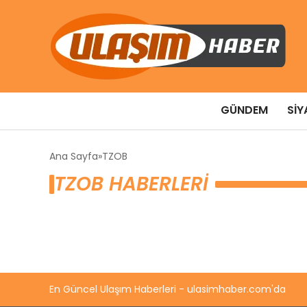
GÜNDEM
SIY
Ana Sayfa
TZOB
TZOB HABERLERI
En Güncel Ulaşım Haberleri - ulasimhaber.com'da