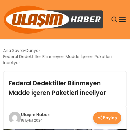
GÜNDEM
Ana Sayfa
Dünya
Federal Dedektifler Bilinmeyen Madde İçeren Paketleri
SIYASET
İnceliyor
DÜNYA
Federal Dedektifler Bilinmeyen
Madde İçeren Paketleri İnceliyor
EKONOMI
SPOR
Ulaşım Haberi
Paylaş
18 Eylül 2024
TEKNOLOJI