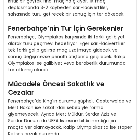
kritik bir çeyrek final maçına çıkıyor. İlk maçı
deplasmanda 3-2 kaybeden sarı-lacivertliler,
sahasında turu getirecek bir sonuç için ter dökecek.
Fenerbahçe’nin Tur İçin Gerekenler
Fenerbahçe, Olympiakos karşısında iki farklı galibiyet
alarak turu geçmeyi hedefliyor. Eğer sarı-lacivertliler
tek farklı galip gelirse maç uzatmaya gidecek ve
sonuç değişmezse penaltı atışlarına geçilecek. Rakip
Olympiakos ise galibiyet veya beraberlik durumunda
tur atlamış olacak.
Mücadele Öncesi Sakatlık ve
Cezalar
Fenerbahçe’de King’in durumu şüpheli, Oosterwolde ve
Mert Hakan ise sakatlıkları sebebiyle forma
giyemeyecek. Ayrıca Mert Müldür, Serdar Aziz ve
Serdar Dursun da UEFA listesine bildirilmediği için
maçta yer alamayacak. Rakip Olympiakos’ta ise stoper
Retsos cezalı durumda.