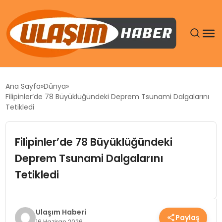
GÜNDEM
Ana Sayfa
Dünya
Filipinler’de 78 Büyüklüğündeki Deprem Tsunami Dalgalarını
SIYASET
Tetikledi
DÜNYA
Filipinler’de 78 Büyüklüğündeki
Deprem Tsunami Dalgalarını
EKONOMI
Tetikledi
SPOR
TEKNOLOJI
Ulaşım Haberi
Paylaş
16 Haziran 2026