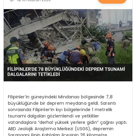
SAĞLIK
YAŞAM
Filipinler’in güneyindeki Mindanao bölgesinde 7,8
büyüklüğünde bir deprem meydana geldi. Sarsıntı
sonrasında Filipinler’in kıyı bölgelerinde 1 metrelik
tsunami dalgaları gözlemlendi ve yetkililer
vatandaşlara “derhal yüksek yerlere gidin” çağrısı yaptı.
ABD Jeolojik Araştırma Merkezi (USGS), depremin
Sarangani ilinin Kablalan ilçesinin 26 kilometre