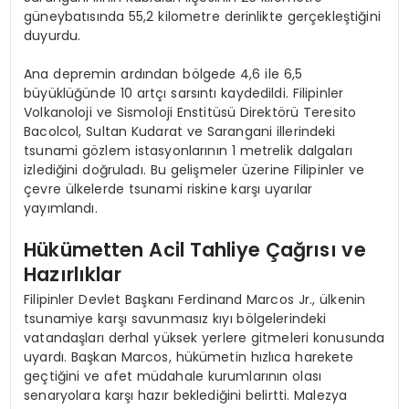
güneybatısında 55,2 kilometre derinlikte gerçekleştiğini
duyurdu.
Ana depremin ardından bölgede 4,6 ile 6,5
büyüklüğünde 10 artçı sarsıntı kaydedildi. Filipinler
Volkanoloji ve Sismoloji Enstitüsü Direktörü Teresito
Bacolcol, Sultan Kudarat ve Sarangani illerindeki
tsunami gözlem istasyonlarının 1 metrelik dalgaları
izlediğini doğruladı. Bu gelişmeler üzerine Filipinler ve
çevre ülkelerde tsunami riskine karşı uyarılar
yayımlandı.
Hükümetten Acil Tahliye Çağrısı ve
Hazırlıklar
Filipinler Devlet Başkanı Ferdinand Marcos Jr., ülkenin
tsunamiye karşı savunmasız kıyı bölgelerindeki
vatandaşları derhal yüksek yerlere gitmeleri konusunda
uyardı. Başkan Marcos, hükümetin hızlıca harekete
geçtiğini ve afet müdahale kurumlarının olası
senaryolara karşı hazır beklediğini belirtti. Malezya