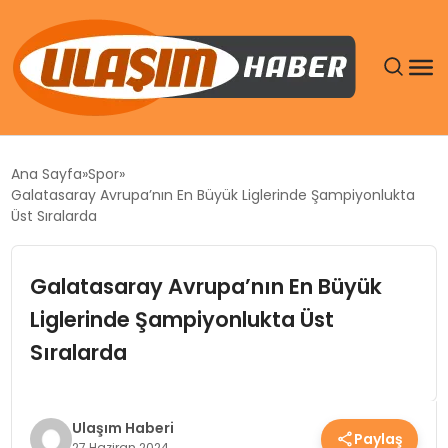
GÜNDEM
Ana Sayfa
Spor
Galatasaray Avrupa’nın En Büyük Liglerinde Şampiyonlukta
SIYASET
Üst Sıralarda
DÜNYA
Galatasaray Avrupa’nın En Büyük
Liglerinde Şampiyonlukta Üst
EKONOMI
Sıralarda
SPOR
TEKNOLOJI
Ulaşım Haberi
Paylaş
27 Haziran 2024