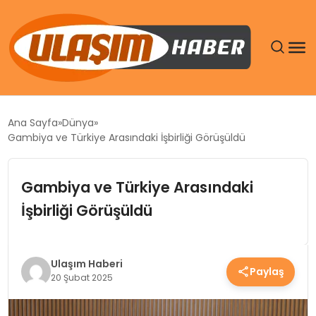
GÜNDEM
Ana Sayfa
Dünya
Gambiya ve Türkiye Arasındaki İşbirliği Görüşüldü
SIYASET
Gambiya ve Türkiye Arasındaki
DÜNYA
İşbirliği Görüşüldü
EKONOMI
SPOR
Ulaşım Haberi
Paylaş
20 Şubat 2025
TEKNOLOJI