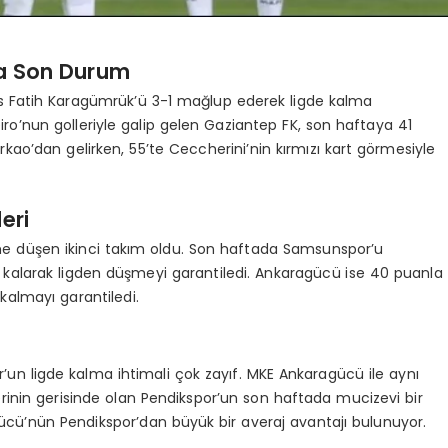
la Son Durum
rs Fatih Karagümrük’ü 3-1 mağlup ederek ligde kalma
iro’nun golleriyle galip gelen Gaziantep FK, son haftaya 41
rkao’dan gelirken, 55’te Ceccherini’nin kırmızı kart görmesiyle
eri
e düşen ikinci takım oldu. Son haftada Samsunspor’u
 kalarak ligden düşmeyi garantiledi. Ankaragücü ise 40 puanla
kalmayı garantiledi.
un ligde kalma ihtimali çok zayıf. MKE Ankaragücü ile aynı
inin gerisinde olan Pendikspor’un son haftada mucizevi bir
gücü’nün Pendikspor’dan büyük bir averaj avantajı bulunuyor.