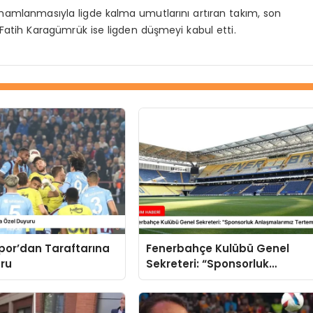
amlanmasıyla ligde kalma umutlarını artıran takım, son
Fatih Karagümrük ise ligden düşmeyi kabul etti.
por’dan Taraftarına
Fenerbahçe Kulübü Genel
uru
Sekreteri: “Sponsorluk
Anlaşmalarımız Tertemiz ve
Yasal”