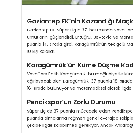
Gaziantep FK’nin Kazandığı Maç
Gaziantep FK, Süper Lig’in 37. haftasında VavaCa
umutlarını güçlendirdi. Ertuğrul, Jevtovic ve Monte
puanla 14. sırada girdi. Karagümrük’ün tek golü Ma
10 kişi kaldılar.
Karagümrük’ün Küme Düşme Kad
VavaCars Fatih Karagümrük, bu mağlubiyetle küm
ağırlayacak olan Karagümrük, 37 puanla 18. sırada
16. sırada bulunuyor ve matematiksel olarak ligde 
Pendikspor’un Zorlu Durumu
Süper Lig’de 37 puanla mücadele eden Pendikspor’
puanda olmalarına rağmen genel averajda rakipler
şekilde ligde kalabilmesi gerekiyor. Ancak Ankara