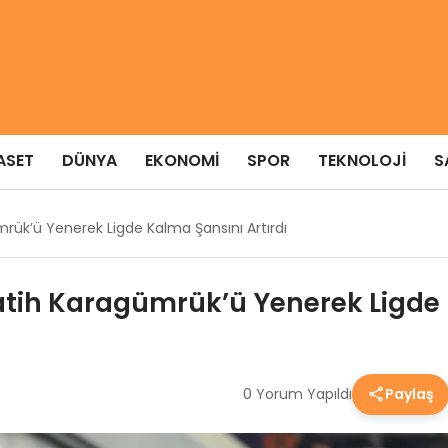
ASET
DÜNYA
EKONOMI
SPOR
TEKNOLOJI
S
rük’ü Yenerek Ligde Kalma Şansını Artırdı
tih Karagümrük’ü Yenerek Ligde 
0 Yorum Yapıldı
Paylaş