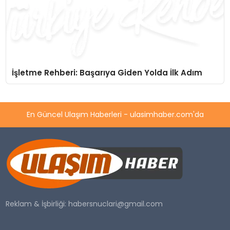
İşletme Rehberi: Başarıya Giden Yolda İlk Adım
En Güncel Ulaşım Haberleri - ulasimhaber.com'da
Reklam & İşbirliği:
habersnuclari@gmail.com