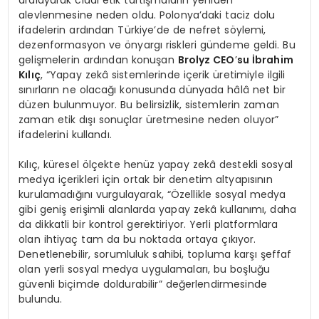
alevlenmesine neden oldu. Polonya’daki taciz dolu
ifadelerin ardından Türkiye’de de nefret söylemi,
dezenformasyon ve önyargı riskleri gündeme geldi. Bu
gelişmelerin ardından konuşan
Brolyz CEO
’
su İbrahim
Kılıç
, “Yapay zekâ sistemlerinde içerik üretimiyle ilgili
sınırların ne olacağı konusunda dünyada hâlâ net bir
düzen bulunmuyor. Bu belirsizlik, sistemlerin zaman
zaman etik dışı sonuçlar üretmesine neden oluyor”
ifadelerini kullandı.
Kılıç, küresel ölçekte henüz yapay zekâ destekli sosyal
medya içerikleri için ortak bir denetim altyapısının
kurulamadığını vurgulayarak, “Özellikle sosyal medya
gibi geniş erişimli alanlarda yapay zekâ kullanımı, daha
da dikkatli bir kontrol gerektiriyor. Yerli platformlara
olan ihtiyaç tam da bu noktada ortaya çıkıyor.
Denetlenebilir, sorumluluk sahibi, topluma karşı şeffaf
olan yerli sosyal medya uygulamaları, bu boşluğu
güvenli biçimde doldurabilir” değerlendirmesinde
bulundu.