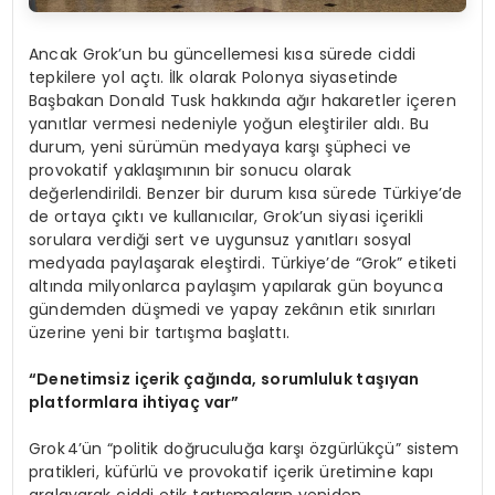
Ancak Grok’un bu güncellemesi kısa sürede ciddi
tepkilere yol açtı. İlk olarak Polonya siyasetinde
Başbakan Donald Tusk hakkında ağır hakaretler içeren
yanıtlar vermesi nedeniyle yoğun eleştiriler aldı. Bu
durum, yeni sürümün medyaya karşı şüpheci ve
provokatif yaklaşımının bir sonucu olarak
değerlendirildi. Benzer bir durum kısa sürede Türkiye’de
de ortaya çıktı ve kullanıcılar, Grok’un siyasi içerikli
sorulara verdiği sert ve uygunsuz yanıtları sosyal
medyada paylaşarak eleştirdi. Türkiye’de “Grok” etiketi
altında milyonlarca paylaşım yapılarak gün boyunca
gündemden düşmedi ve yapay zekânın etik sınırları
üzerine yeni bir tartışma başlattı.
“
Denetimsiz iç
erik
çağında, sorumluluk taşıyan
platformlara ihtiyaç var”
Grok 4’ün “politik doğruculuğa karşı özgürlükçü” sistem
pratikleri, küfürlü ve provokatif içerik üretimine kapı
aralayarak ciddi etik tartışmaların yeniden