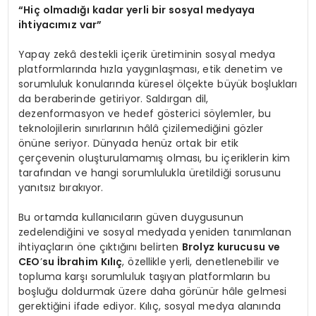
“
Hiç olmadığı kadar yerli bir sosyal medyaya
ihtiyacımız var”
Yapay zekâ destekli içerik üretiminin sosyal medya
platformlarında hızla yaygınlaşması, etik denetim ve
sorumluluk konularında küresel ölçekte büyük boşlukları
da beraberinde getiriyor. Saldırgan dil,
dezenformasyon ve hedef gösterici söylemler, bu
teknolojilerin sınırlarının hâlâ çizilemediğini gözler
önüne seriyor. Dünyada henüz ortak bir etik
çerçevenin oluşturulamamış olması, bu içeriklerin kim
tarafından ve hangi sorumlulukla üretildiği sorusunu
yanıtsız bırakıyor.
Bu ortamda kullanıcıların güven duygusunun
zedelendiğini ve sosyal medyada yeniden tanımlanan
ihtiyaçların öne çıktığını belirten
Brolyz kurucusu ve
CEO
’
su İbrahim Kılıç
, özellikle yerli, denetlenebilir ve
topluma karşı sorumluluk taşıyan platformların bu
boşluğu doldurmak üzere daha görünür hâle gelmesi
gerektiğini ifade ediyor. Kılıç, sosyal medya alanında