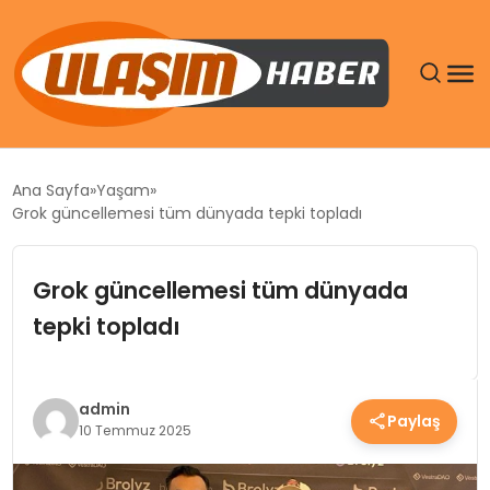
GÜNDEM
Ana Sayfa
Yaşam
Grok güncellemesi tüm dünyada tepki topladı
SIYASET
Grok güncellemesi tüm dünyada
DÜNYA
tepki topladı
EKONOMI
SPOR
admin
Paylaş
10 Temmuz 2025
TEKNOLOJI