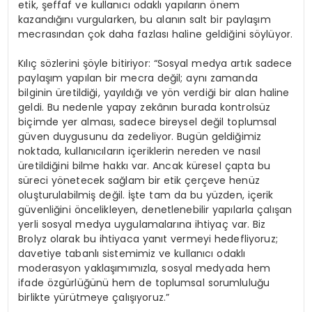
etik, şeffaf ve kullanıcı odaklı yapıların önem
kazandığını vurgularken, bu alanın salt bir paylaşım
mecrasından çok daha fazlası haline geldiğini söylüyor.
Kılıç sözlerini şöyle bitiriyor: “Sosyal medya artık sadece
paylaşım yapılan bir mecra değil; aynı zamanda
bilginin üretildiği, yayıldığı ve yön verdiği bir alan haline
geldi. Bu nedenle yapay zekânın burada kontrolsüz
biçimde yer alması, sadece bireysel değil toplumsal
güven duygusunu da zedeliyor. Bugün geldiğimiz
noktada, kullanıcıların içeriklerin nereden ve nasıl
üretildiğini bilme hakkı var. Ancak küresel çapta bu
süreci yönetecek sağlam bir etik çerçeve henüz
oluşturulabilmiş değil. İşte tam da bu yüzden, içerik
güvenliğini öncelikleyen, denetlenebilir yapılarla çalışan
yerli sosyal medya uygulamalarına ihtiyaç var. Biz
Brolyz olarak bu ihtiyaca yanıt vermeyi hedefliyoruz;
davetiye tabanlı sistemimiz ve kullanıcı odaklı
moderasyon yaklaşımımızla, sosyal medyada hem
ifade özgürlüğünü hem de toplumsal sorumluluğu
birlikte yürütmeye çalışıyoruz.”