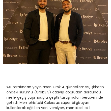
SAĞLIK
YAŞAM
xAI tarafından yayınlanan Grok 4 güncellemesi, şirketin
önceki sürümü (Grok 3.5) atlayıp doğrudan dördüncü
nesle geçiş yapmasıyla çeşitli tartışmaları beraberinde
getirdi. Memphis’teki Colossus süper bilgisayarı
kullanılarak eğitilen yeni versiyon, mantıksal akıl